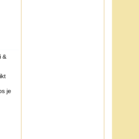
i &
kt
os je