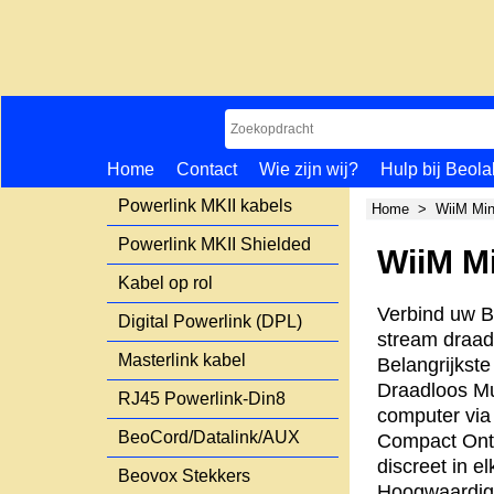
Home
Contact
Wie zijn wij?
Hulp bij Beola
Powerlink MKII kabels
Home
>
WiiM Min
Powerlink MKII Shielded
WiiM Mi
Kabel op rol
Verbind uw B
Digital Powerlink (DPL)
stream draad
Masterlink kabel
Belangrijkste
Draadloos Mu
RJ45 Powerlink-Din8
computer via
BeoCord/Datalink/AUX
Compact Ontw
discreet in el
Beovox Stekkers
Hoogwaardige