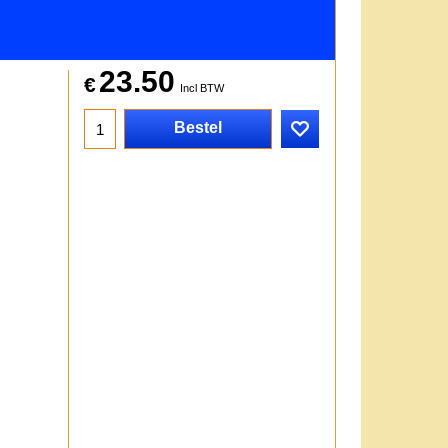
23.50
€
Incl BTW
Bestel