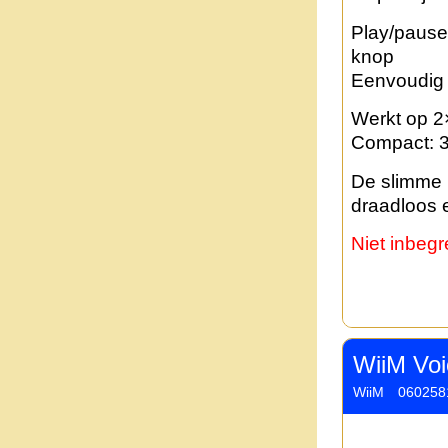
Play/pause
knop
Eenvoudig 
Werkt op 2×
Compact: 3
De slimme 
draadloos en
Niet inbeg
WiiM Voi
WiiM
060258