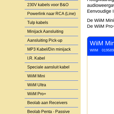
230V kabels voor B&O
audioweerga
Eenvoudige I
Powerlink naar RCA (Line)
De WiiM Mini
Tulp kabels
De WiiM Pro+
Minijack Aansluiting
Aansluiting Pick-up
WiiM Min
MP3 Kabel/Din minijack
WIIM
019589
I.R. Kabel
Speciale aansluit kabel
WiiM Mini
WiiM Ultra
WiiM Pro+
Beolab aan Receivers
Beolab Penta - Passive