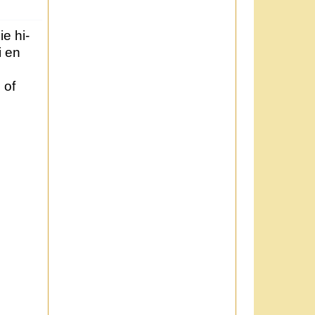
e hi-
i en
 of