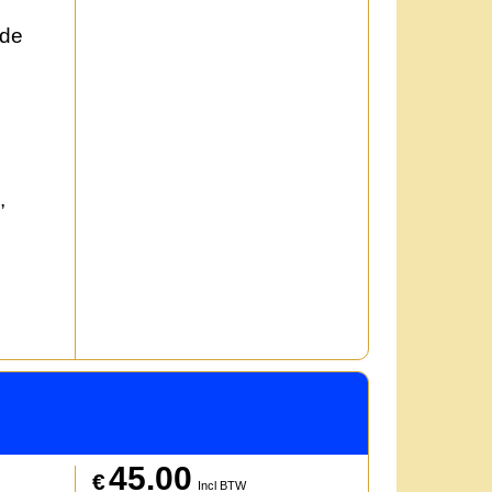
 de
,
45.00
€
Incl BTW