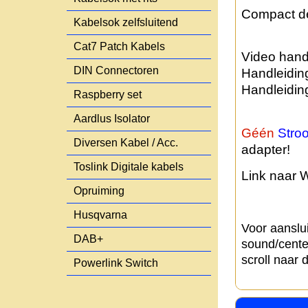
Compact de
Kabelsok zelfsluitend
Cat7 Patch Kabels
Video hand
DIN Connectoren
Handleiding
Handleiding
Raspberry set
Aardlus Isolator
Géén
Str
Diversen Kabel / Acc.
adapter!
Toslink Digitale kabels
Link naar 
Opruiming
Husqvarna
Voor aanslu
DAB+
sound/cente
scroll naar 
Powerlink Switch