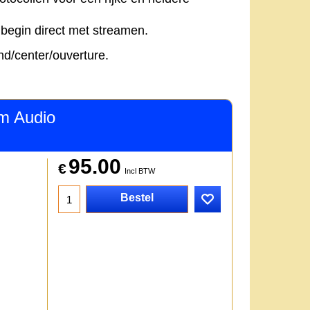
 begin direct met streamen.
d/center/ouverture.
om Audio
95.00
€
Incl BTW
Bestel