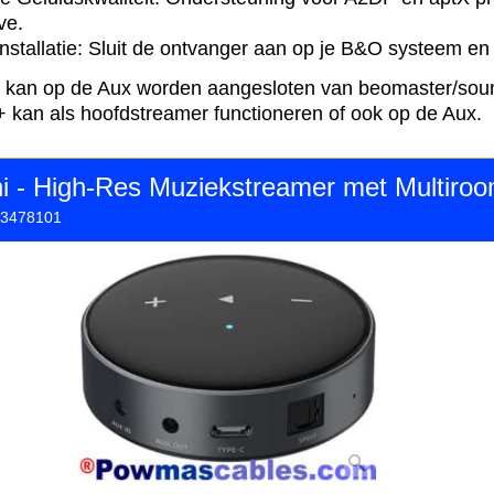
ve.
nstallatie: Sluit de ontvanger aan op je B&O systeem en
 kan op de Aux worden aangesloten van beomaster/soun
 kan als hoofdstreamer functioneren of ook op de Aux.
i - High-Res Muziekstreamer met Multiro
3478101