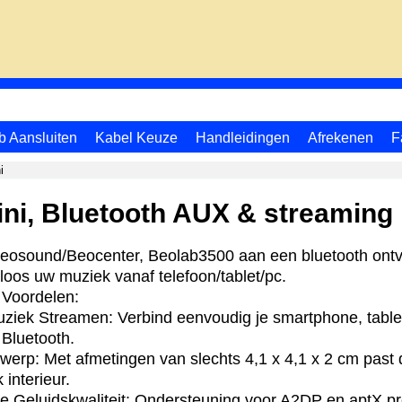
b Aansluiten
Kabel Keuze
Handleidingen
Afrekenen
F
i
ni, Bluetooth AUX & streaming
eosound/Beocenter, Beolab3500 aan een bluetooth ont
loos uw muziek vanaf telefoon/tablet/pc.
 Voordelen:
ziek Streamen: Verbind eenvoudig je smartphone, tablet
 Bluetooth.
erp: Met afmetingen van slechts 4,1 x 4,1 x 2 cm past
k interieur.
 Geluidskwaliteit: Ondersteuning voor A2DP en aptX pro